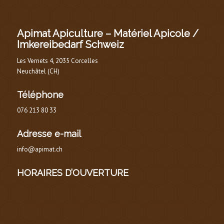
Apimat Apiculture – Matériel Apicole /
Imkereibedarf Schweiz
Les Vernets 4, 2035 Corcelles
Neuchâtel (CH)
Téléphone
076 213 80 33
Adresse e-mail
info@apimat.ch
HORAIRES D’OUVERTURE
HORAIRE D’ÉTÉ
(
DU 1er MARS AU 30 SEPTEMBRE
)