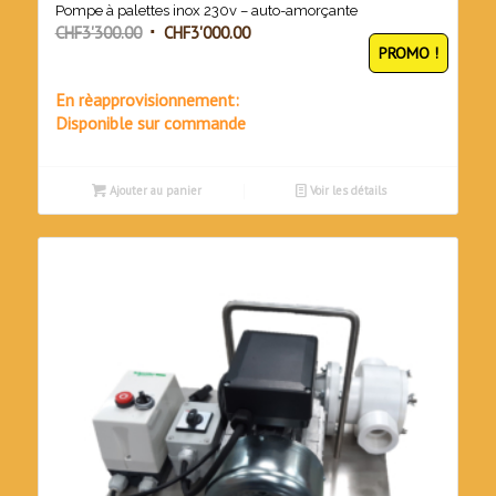
Pompe à palettes inox 230v – auto-amorçante
Le
Le
CHF
3'300.00
CHF
3'000.00
PROMO !
prix
prix
initial
actuel
En rèapprovisionnement:
était :
est :
Disponible sur commande
CHF3'300.00.
CHF3'000.00.
Ajouter au panier
Voir les détails