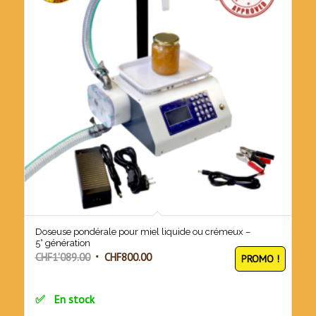
Doseuse pondérale pour miel liquide ou crémeux –
5° génération
Le
Le
CHF
1'089.00
CHF
800.00
PROMO !
prix
prix
initial
actuel
En stock
était :
est :