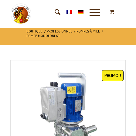
BOUTIQUE
/
PROFESSIONNEL
/
POMPES À MIEL
/
POMPE MONOLOBI 60
PROMO !