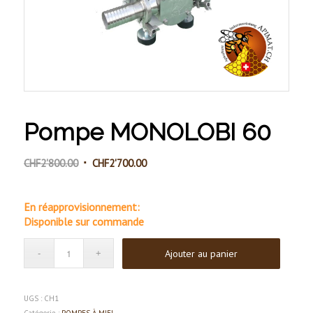
Pompe MONOLOBI 60
Le
Le
CHF
2'800.00
CHF
2'700.00
prix
prix
initial
actuel
était :
est :
Disponible sur commande
CHF2'800.00.
CHF2'700.00.
Ajouter au panier
UGS :
CH1
Catégorie :
POMPES À MIEL