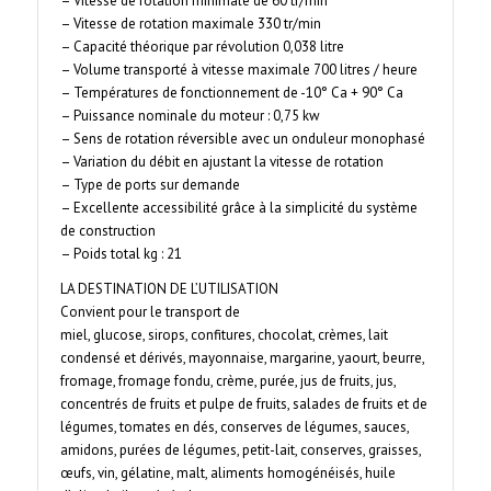
– Vitesse de rotation minimale de 60 tr/min
– Vitesse de rotation maximale 330 tr/min
– Capacité théorique par révolution 0,038 litre
– Volume transporté à vitesse maximale 700 litres / heure
– Températures de fonctionnement de -10° Ca + 90° Ca
– Puissance nominale du moteur : 0,75 kw
– Sens de rotation réversible avec un onduleur monophasé
– Variation du débit en ajustant la vitesse de rotation
– Type de ports sur demande
– Excellente accessibilité grâce à la simplicité du système
de construction
– Poids total kg : 21
LA DESTINATION DE L’UTILISATION
Convient pour le transport de
miel, glucose, sirops, confitures, chocolat, crèmes, lait
condensé et dérivés, mayonnaise, margarine, yaourt, beurre,
fromage, fromage fondu, crème, purée, jus de fruits, jus,
concentrés de fruits et pulpe de fruits, salades de fruits et de
légumes, tomates en dés, conserves de légumes, sauces,
amidons, purées de légumes, petit-lait, conserves, graisses,
œufs, vin, gélatine, malt, aliments homogénéisés, huile