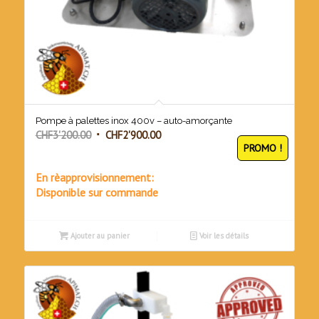
Pompe à palettes inox 400v – auto-amorçante
Le
Le
CHF
3'200.00
CHF
2'900.00
PROMO !
prix
prix
initial
actuel
En rèapprovisionnement:
était :
est :
Disponible sur commande
CHF3'200.00.
CHF2'900.00.
Ajouter au panier
Voir les détails