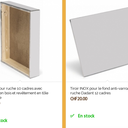
pour ruche 10 cadres avec
Tiroir INOX pour le fond anti-varr
en bois et revêtement en tôle
ruche Dadant 12 cadres
e
CHF
20.00
En stock
tock