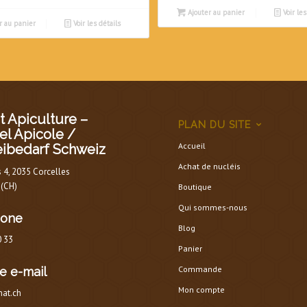
Ajouter au panier
Voir les
r au panier
Voir les détails
 Apiculture –
PLAN DU SITE
el Apicole /
Accueil
eibedarf Schweiz
Achat de nucléis
s 4, 2035 Corcelles
 (CH)
Boutique
Qui sommes-nous
hone
Blog
0 33
Panier
Commande
e e-mail
Mon compte
at.ch