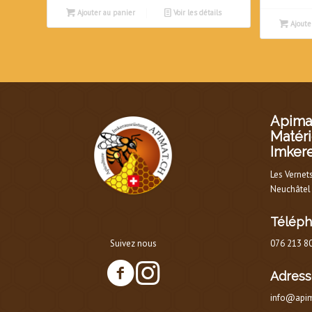
Ajouter au panier
Voir les détails
Ajoute
Apimat
Matéri
Imker
Les Vernet
Neuchâtel
Télép
Suivez nous
076 213 8
Adress
info@apim