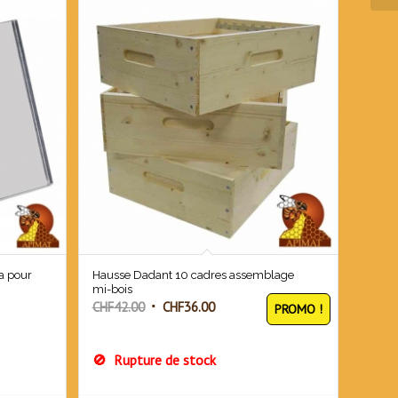
oa pour
Hausse Dadant 10 cadres assemblage
mi-bois
Le
Le
CHF
42.00
CHF
36.00
PROMO !
prix
prix
initial
actuel
Rupture de stock
était :
est :
CHF42.00.
CHF36.00.