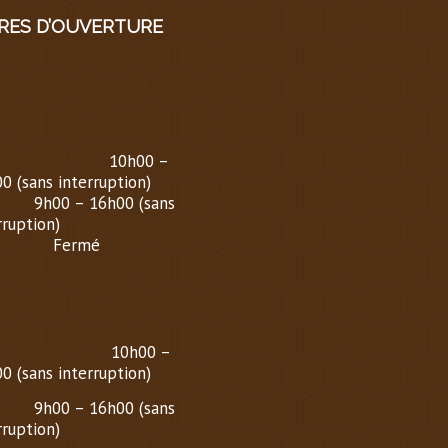
RES D’OUVERTURE
AIRE D’ÉTÉ
(
DU 1er MARS
30 SEPTEMBRE
)
i au Vendredi :
10h00 –
0 (sans interruption)
di :
9h00 – 16h00 (sans
rruption)
nche :
Fermé
AIRE D’HIVER (
DU 1er
OBRE AU 1er MARS
)
i au Vendredi :
10h00 –
0 (sans interruption)
di :
9h00 – 16h00 (sans
rruption)