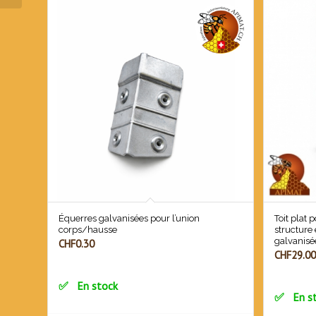
Équerres galvanisées pour l’union
Toit plat 
corps/hausse
structure 
galvanisé
CHF
0.30
CHF
29.00
En stock
En s