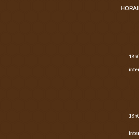
HORAI
HOR
AU 
Lund
18h0
Same
inte
Dima
HOR
OCT
Mard
18h0
Same
inte