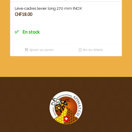
Lève-cadres levier long 270 mm INOX
CHF
18.00
En stock
Ajouter au panier
Voir les détails