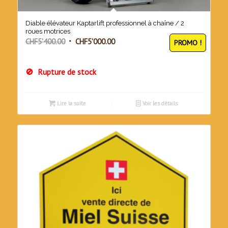
Diable élévateur Kaptarlift professionnel à chaîne / 2
roues motrices
Le
Le
CHF
5'400.00
CHF
5'000.00
PROMO !
prix
prix
initial
actuel
Rupture de stock
était :
est :
CHF5'400.00.
CHF5'000.00.
Lire la suite
Voir les détails