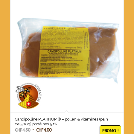
Candipolline PLATINUM® – pollen & vitamines (pain
de 500g) protéines 5,1%
Le
Le
CHF
4.50
CHF
4.00
PROMO !