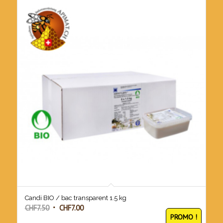
Candi BIO / bac transparent 1.5 kg
Le
Le
CHF
7.50
CHF
7.00
PROMO !
prix
prix