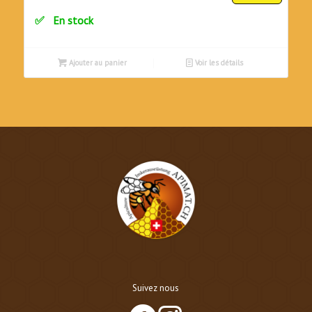
initial
actuel
En stock
était :
est :
CHF7.50.
CHF7.00.
Ajouter au panier
Voir les détails
Suivez nous