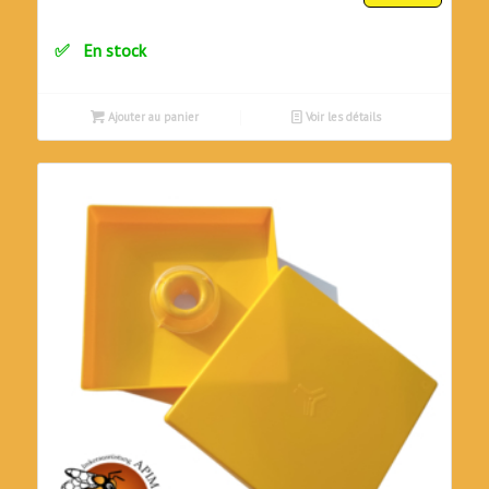
prix
prix
initial
actuel
En stock
était :
est :
CHF4.50.
CHF4.00.
Ajouter au panier
Voir les détails