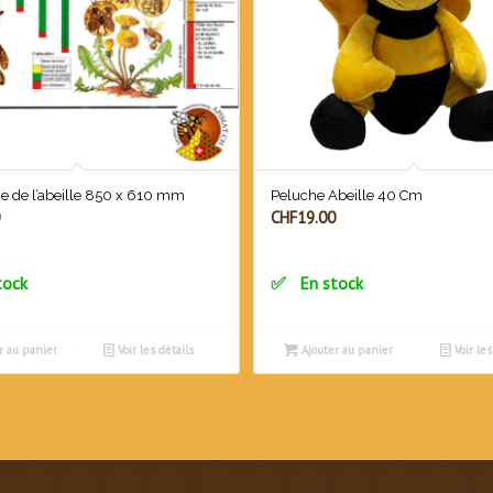
ie de l’abeille 850 x 610 mm
Peluche Abeille 40 Cm
CHF
19.00
tock
En stock
r au panier
Voir les détails
Ajouter au panier
Voir les