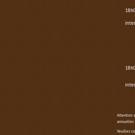
Lund
18h0
Same
inte
Dima
HOR
OCT
Mard
18h0
Same
inte
Dima
Attention 
annuelles 
Veuillez c