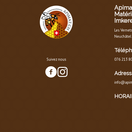
Apimat
Matéri
Imker
Les Vernet
Neuchâtel
Télép
Suivez nous
076 213 8
Adress
info@apim
HORAI
HOR
AU 