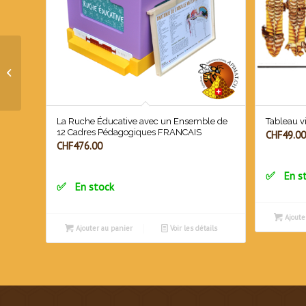
Peinture spéciale pour
ruches, pot de 1 kg
couleur JAUNE, BLEU,
VERT
La Ruche Éducative avec un Ensemble de
Tableau v
12 Cadres Pédagogiques FRANCAIS
CHF
49.00
CHF
476.00
En s
En stock
Ajoute
Ajouter au panier
Voir les détails