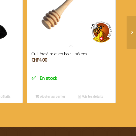
Cuillère à miel en bois – 16 cm.
CHF
4.00
En stock
 détails
Ajouter au panier
Voir les détails