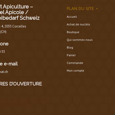
 Apiculture –
PLAN DU SITE
el Apicole /
Accueil
eibedarf Schweiz
Achat de nucléis
s 4, 2035 Corcelles
 (CH)
Boutique
Qui sommes-nous
hone
Blog
0 33
Panier
Commande
e e-mail
Mon compte
at.ch
RES D’OUVERTURE
AIRE D’ÉTÉ
(
DU 1er MARS
30 SEPTEMBRE
)