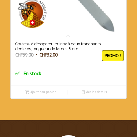
Couteau à désoperculer inox à deux tranchants
dentelés, longueur de lame 28 cm
Le
Le
CHF
39.00
CHF
32.00
PROMO !
prix
prix
initial
actuel
En stock
était :
est :
CHF39.00.
CHF32.00.
Ajouter au panier
Voir les détails