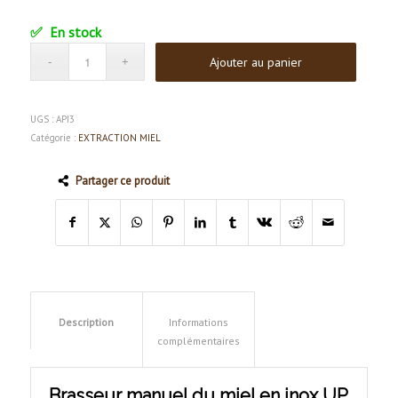
En stock
Ajouter au panier
UGS :
API3
Catégorie :
EXTRACTION MIEL
Partager ce produit
Description
Informations
complémentaires
Brasseur manuel du miel en inox UP