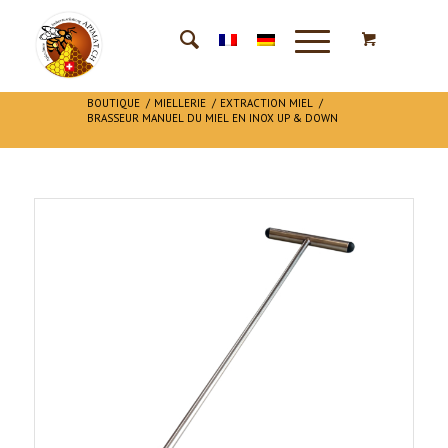
BOUTIQUE
/
MIELLERIE
/
EXTRACTION MIEL
/
BRASSEUR MANUEL DU MIEL EN INOX UP & DOWN