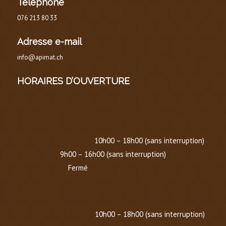
Téléphone
076 213 80 33
Adresse e-mail
info@apimat.ch
HORAIRES D’OUVERTURE
HORAIRE D’ÉTÉ
(
DU 1er MARS AU 30 SEPTEMBRE
)
Lundi au Vendredi :
10h00 – 18h00 (sans interruption)
Samedi :
9h00 – 16h00 (sans interruption)
Dimanche :
Fermé
HORAIRE D’HIVER (
DU 1er OCTOBRE AU 1er MARS
)
Mardi au Vendredi :
10h00 – 18h00 (sans interruption)