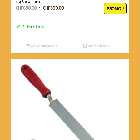
x 48 x 42 cm.
Le
Le
CHF
890.00
CHF
630.00
PROMO !
prix
prix
initial
actuel
1 En stock
était :
est :
CHF890.00.
CHF630.00.
Ajouter au panier
Voir les détails