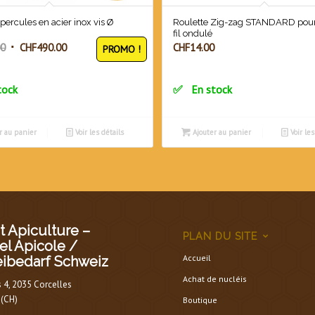
percules en acier inox vis Ø
Roulette Zig-zag STANDARD pour
fil ondulé
Le
Le
00
CHF
490.00
CHF
14.00
PROMO !
prix
prix
initial
actuel
tock
En stock
était :
est :
CHF560.00.
CHF490.00.
r au panier
Voir les détails
Ajouter au panier
Voir les
 Apiculture –
PLAN DU SITE
el Apicole /
Accueil
eibedarf Schweiz
Achat de nucléis
s 4, 2035 Corcelles
 (CH)
Boutique