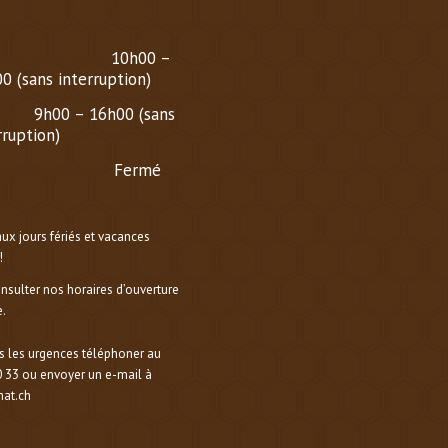
OBRE AU 1er MARS
)
i au Vendredi :
10h00 –
0 (sans interruption)
di :
9h00 – 16h00 (sans
rruption)
nche et lundi :
Fermé
aux jours fériés et vacances
!
onsulter nos horaires d’ouverture
.
s les urgences téléphoner au
 33 ou envoyer un e-mail à
at.ch