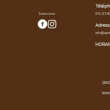
Télép
Suivez nous
076 213 8
Adress
info@apim
HORAI
HOR
AU 
Lund
18h0
Same
inte
Dima
HOR