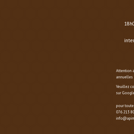
OCT
Mard
18h0
Same
inte
Dima
Attention 
annuelles 
Veuillez c
sur Google
pour toute
076 213 80
info@apim