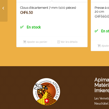
Cadres Dadant corps filé
Clous d’écartement 7 mm (100 pièces)
Presse à o
horizontal en Inox
20 cm
CHF
6.50
CHF
560.
En stock
En s
Ajouter au panier
Voir les détails
Ajoute
Apimat
Matéri
Imker
Les Vernet
Neuchâtel