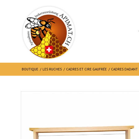
BOUTIQUE
/
LES RUCHES
/
CADRES ET CIRE GAUFRÉE
/
CADRES DADANT 