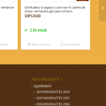
 tendre le
Cérificateur à vapeur cuve inox 8 cadres de
corps- réchaud à gaz pas compris
CHF
520.00
2 En stock
 détails
Ajouter au panier
Voir les détails
NOS PRODUITS
ÉQUIPEMENT
2024 NOUVEAUTES 2024
2025 NOUVEAUTES 2025
2026 NOUVEAUTES 2026