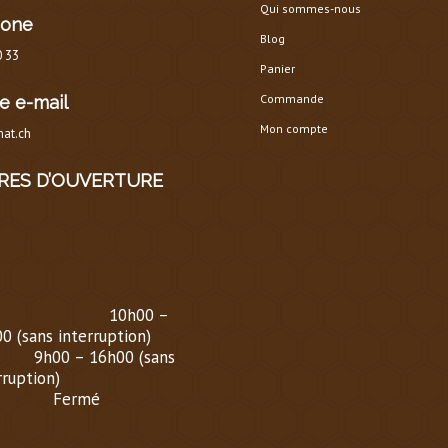
Qui sommes-nous
hone
Blog
0 33
Panier
Commande
e e-mail
Mon compte
at.ch
RES D’OUVERTURE
AIRE D’ÉTÉ
(
DU 1er MARS
30 SEPTEMBRE
)
i au Vendredi :
10h00 –
0 (sans interruption)
di :
9h00 – 16h00 (sans
rruption)
nche :
Fermé
AIRE D’HIVER (
DU 1er