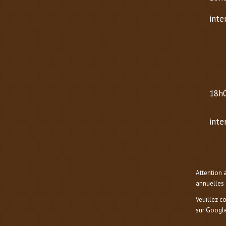
Same
inte
Dima
HOR
OCT
Mard
18h0
Same
inte
Dima
Attention 
annuelles 
Veuillez c
sur Google