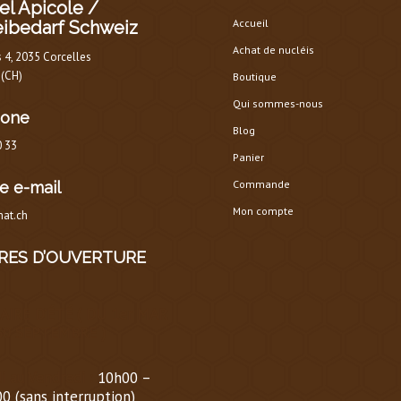
el Apicole /
Accueil
eibedarf Schweiz
Achat de nucléis
s 4, 2035 Corcelles
 (CH)
Boutique
Qui sommes-nous
hone
Blog
0 33
Panier
Commande
e e-mail
Mon compte
at.ch
RES D’OUVERTURE
AIRE D’ÉTÉ
(
DU 1er MARS
30 SEPTEMBRE
)
i au Vendredi :
10h00 –
0 (sans interruption)