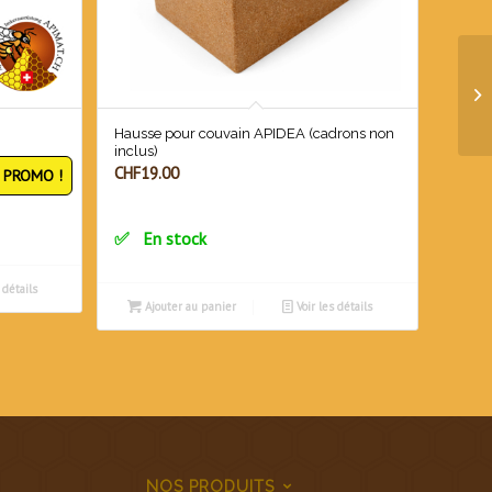
Hausse pour couvain APIDEA (cadrons non
inclus)
CHF
19.00
PROMO !
En stock
 détails
Ajouter au panier
Voir les détails
NOS PRODUITS