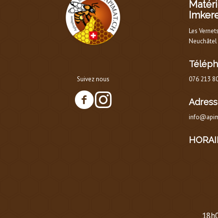
Matéri
Imker
Les Vernet
Neuchâtel
Télép
Suivez nous
076 213 8
Adress
info@apim
HORAI
HOR
AU 
Lund
18h0