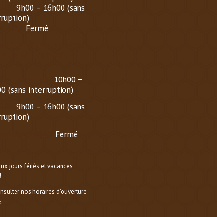
di :
9h00 – 16h00 (sans
rruption)
nche :
Fermé
AIRE D’HIVER (
DU 1er
OBRE AU 1er MARS
)
i au Vendredi :
10h00 –
0 (sans interruption)
di :
9h00 – 16h00 (sans
rruption)
nche et lundi :
Fermé
aux jours fériés et vacances
!
onsulter nos horaires d’ouverture
.