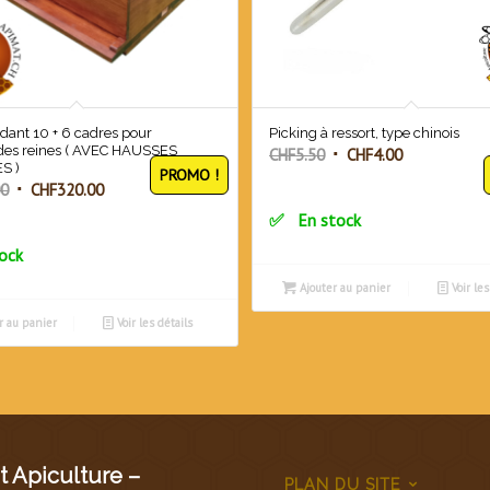
ant 10 + 6 cadres pour
Picking à ressort, type chinois
 des reines ( AVEC HAUSSES
Le
Le
CHF
5.50
CHF
4.00
S )
PROMO !
prix
prix
Le
Le
00
CHF
320.00
initial
actuel
prix
prix
En stock
était :
est :
initial
actuel
ock
CHF5.50.
CHF4.00.
était :
est :
Ajouter au panier
Voir les
CHF360.00.
CHF320.00.
r au panier
Voir les détails
 Apiculture –
PLAN DU SITE