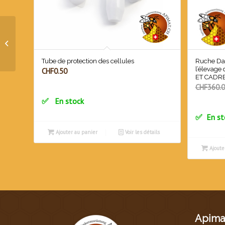
Réfractomètre à miel
MR90ATC fiable
Tube de protection des cellules
Ruche Dad
l’élevage
CHF
0.50
ET CADRE
CHF
360.
En stock
En st
Ajouter au panier
Voir les détails
Ajoute
Apimat