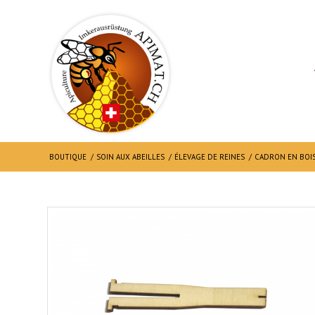
BOUTIQUE
/
SOIN AUX ABEILLES
/
ÉLEVAGE DE REINES
/
CADRON EN BOI