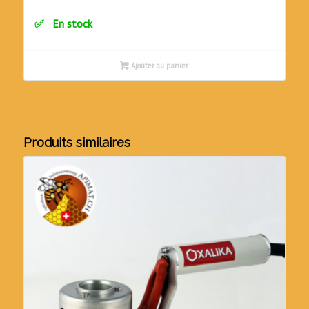
initial
actuel
En stock
était :
est :
CHF399.00.
CHF369.00.
Ajouter au panier
Produits similaires