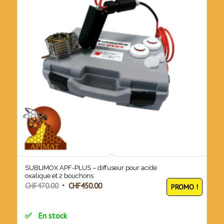
SUBLIMOX APF-PLUS – diffuseur pour acide
oxalique et 2 bouchons
Le
Le
CHF
470.00
CHF
450.00
PROMO !
prix
prix
initial
actuel
En stock
était :
est :