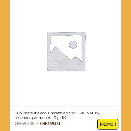
Sublimateur à accu Instantvap 18V ORIGINAL (25
secondes par ruche) – Rigid®
Le
Le
CHF
399.00
CHF
369.00
PROMO !
prix
prix