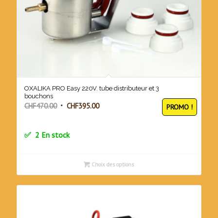
OXALIKA PRO Easy 220V. tube distributeur et 3
bouchons
Le
Le
CHF
470.00
CHF
395.00
PROMO !
prix
prix
initial
actuel
2 En stock
était :
est :
CHF470.00.
CHF395.00.
Choix des options