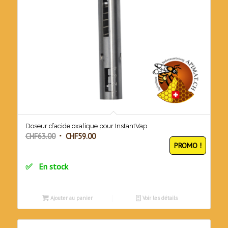
Doseur d’acide oxalique pour InstantVap
Le
Le
CHF
63.00
CHF
59.00
PROMO !
prix
prix
initial
actuel
En stock
était :
est :
CHF63.00.
CHF59.00.
Ajouter au panier
Voir les détails