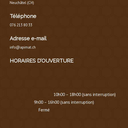
Neuchâtel (CH)
Téléphone
076 213 80 33
Adresse e-mail
info@apimat.ch
HORAIRES D’OUVERTURE
HORAIRE D’ÉTÉ
(
DU 1er MARS AU 30 SEPTEMBRE
)
Lundi au Vendredi :
10h00 – 18h00 (sans interruption)
Samedi :
9h00 – 16h00 (sans interruption)
Dimanche :
Fermé
HORAIRE D’HIVER (
DU 1er OCTOBRE AU 1er MARS
)