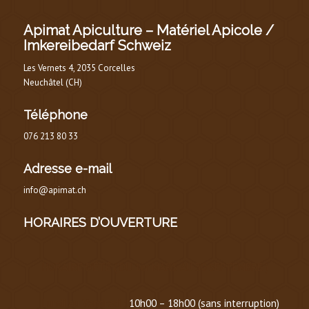
Apimat Apiculture – Matériel Apicole /
Imkereibedarf Schweiz
Les Vernets 4, 2035 Corcelles
Neuchâtel (CH)
Téléphone
076 213 80 33
Adresse e-mail
info@apimat.ch
HORAIRES D’OUVERTURE
HORAIRE D’ÉTÉ
(
DU 1er MARS AU 30 SEPTEMBRE
)
Lundi au Vendredi :
10h00 – 18h00 (sans interruption)