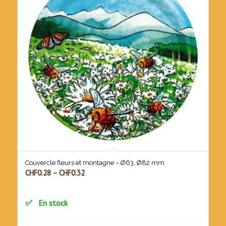
Couvercle fleurs et montagne – Ø63, Ø82 mm
CHF
0.28
–
CHF
0.32
En stock