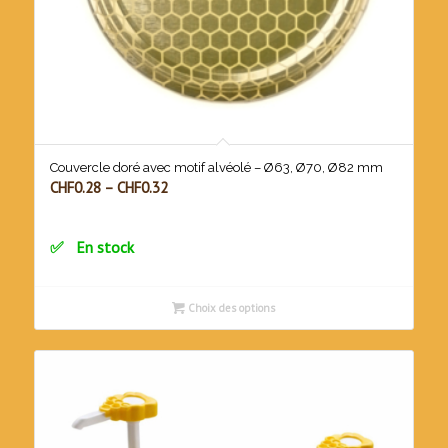
Couvercle doré avec motif alvéolé – Ø63, Ø70, Ø82 mm
CHF
0.28
–
CHF
0.32
En stock
Choix des options