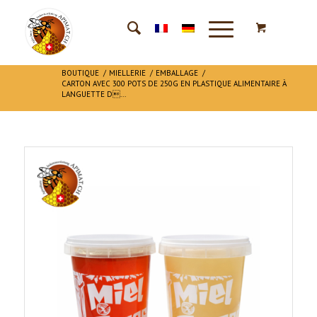
BOUTIQUE
/
MIELLERIE
/
EMBALLAGE
/
CARTON AVEC 300 POTS DE 250G EN PLASTIQUE ALIMENTAIRE À
LANGUETTE D...