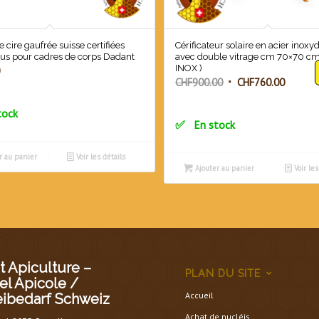
e cire gaufrée suisse certifiées
Cérificateur solaire en acier inoxy
dus pour cadres de corps Dadant
avec double vitrage cm 70×70 cm.
INOX )
Le
Le
CHF
900.00
CHF
760.00
prix
prix
tock
initial
actuel
En stock
était :
est :
CHF900.00.
CHF760
r au panier
Voir les détails
Ajouter au panier
Voir les
 Apiculture –
PLAN DU SITE
el Apicole /
Accueil
eibedarf Schweiz
Achat de nucléis