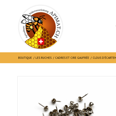
BOUTIQUE
/
LES RUCHES
/
CADRES ET CIRE GAUFRÉE
/
CLOUS D’ÉCARTEM