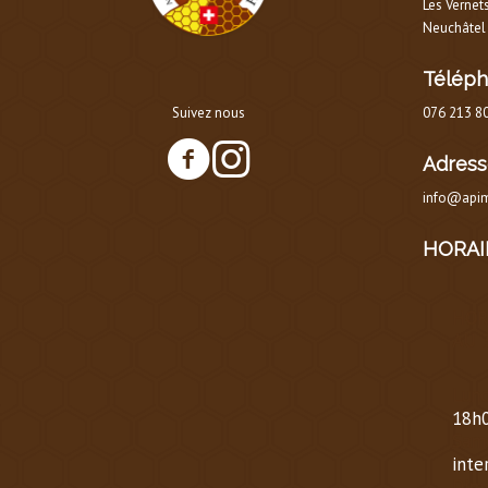
Les Vernet
Neuchâtel
Télép
Suivez nous
076 213 8
Adress
info@apim
HORAI
HOR
AU 
Lund
18h0
Same
inte
Dima