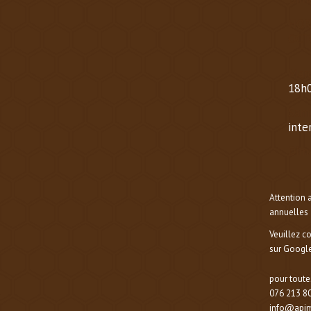
HOR
OCT
Mard
18h0
Same
inte
Dima
Attention 
annuelles 
Veuillez c
sur Google
pour toute
076 213 80
info@apim