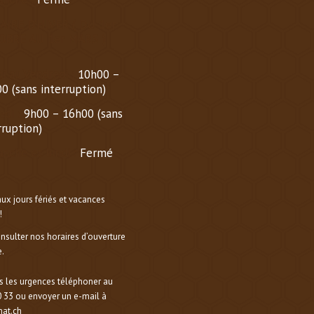
AIRE D’HIVER (
DU 1er
OBRE AU 1er MARS
)
i au Vendredi :
10h00 –
0 (sans interruption)
di :
9h00 – 16h00 (sans
rruption)
nche et lundi :
Fermé
aux jours fériés et vacances
!
onsulter nos horaires d’ouverture
.
s les urgences téléphoner au
 33 ou envoyer un e-mail à
at.ch