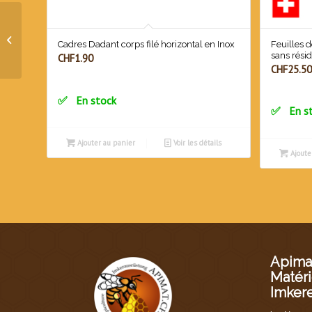
Support spécial en inox
Feuilles d
Cadres Dadant corps filé horizontal en Inox
réglable pour couveuse
sans rési
CHF
1.90
CHF
25.50
En stock
En s
Ajouter au panier
Voir les détails
Ajoute
Apimat
Matéri
Imker