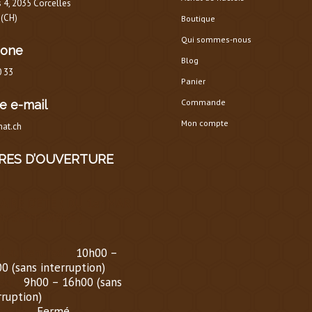
s 4, 2035 Corcelles
 (CH)
Boutique
Qui sommes-nous
hone
Blog
0 33
Panier
Commande
e e-mail
Mon compte
at.ch
RES D’OUVERTURE
AIRE D’ÉTÉ
(
DU 1er MARS
30 SEPTEMBRE
)
i au Vendredi :
10h00 –
0 (sans interruption)
di :
9h00 – 16h00 (sans
rruption)
nche :
Fermé