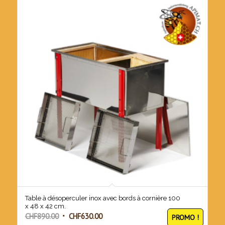
Table à désoperculer inox avec bords à cornière 100
x 48 x 42 cm.
Le
Le
CHF
890.00
CHF
630.00
PROMO !