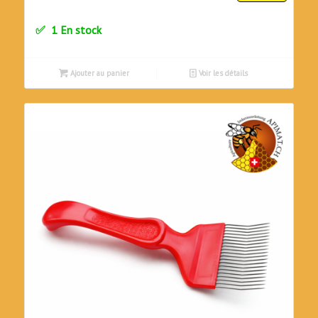
prix
prix
initial
actuel
1 En stock
était :
est :
CHF890.00.
CHF630.00.
Ajouter au panier
Voir les détails