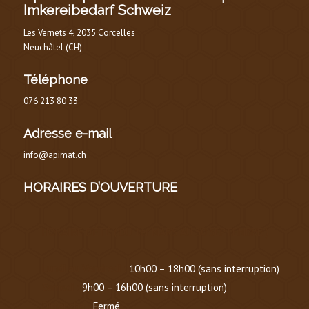
Imkereibedarf Schweiz
Les Vernets 4, 2035 Corcelles
Neuchâtel (CH)
Téléphone
076 213 80 33
Adresse e-mail
info@apimat.ch
HORAIRES D’OUVERTURE
HORAIRE D’ÉTÉ
(
DU 1er MARS AU 30 SEPTEMBRE
)
Lundi au Vendredi :
10h00 – 18h00 (sans interruption)
Samedi :
9h00 – 16h00 (sans interruption)
Dimanche :
Fermé