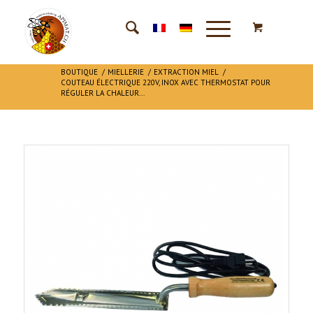
BOUTIQUE
/
MIELLERIE
/
EXTRACTION MIEL
/
COUTEAU ÉLECTRIQUE 220V, INOX AVEC THERMOSTAT POUR
RÉGULER LA CHALEUR...