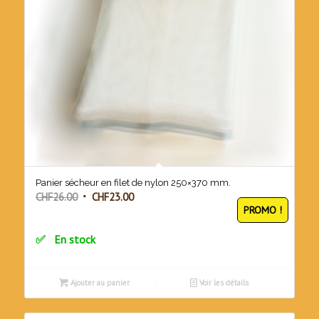
Panier sécheur en filet de nylon 250×370 mm.
Le
Le
CHF
26.00
CHF
23.00
PROMO !
prix
prix
initial
actuel
En stock
était :
est :
CHF26.00.
CHF23.00.
Ajouter au panier
Voir les détails