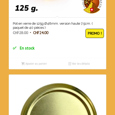
Pot en verre de 125g Ø48mm. version haute 7,5cm. (
paquet de 40 pièces )
Le
Le
CHF
28.00
CHF
24.00
PROMO !
prix
prix
initial
actuel
En stock
était :
est :
CHF28.00.
CHF24.00.
Ajouter au panier
Voir les détails