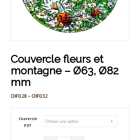
Couvercle fleurs et
montagne – Ø63, Ø82
mm
CHF
0.28
–
CHF
0.32
Couvercle
POT