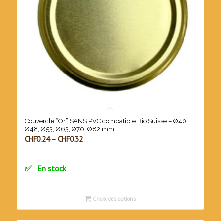
Couvercle “Or” SANS PVC compatible Bio Suisse – Ø40,
Ø48, Ø53, Ø63, Ø70, Ø82 mm
CHF
0.24
–
CHF
0.32
En stock
Choix des options