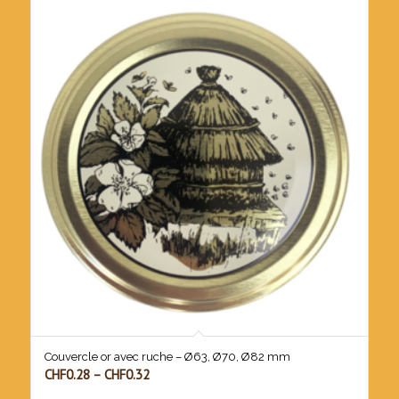
Couvercle or avec ruche – Ø63, Ø70, Ø82 mm
CHF
0.28
–
CHF
0.32