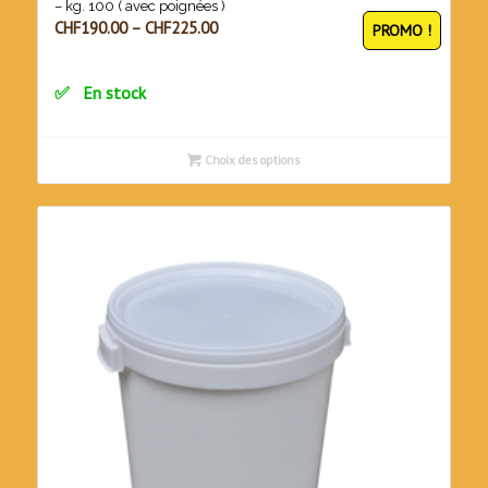
– kg. 100 ( avec poignées )
CHF
190.00
–
CHF
225.00
PROMO !
En stock
Choix des options