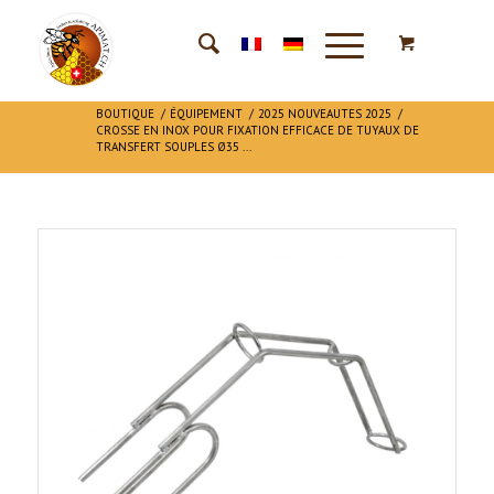
BOUTIQUE
/
ÉQUIPEMENT
/
2025 NOUVEAUTES 2025
/
CROSSE EN INOX POUR FIXATION EFFICACE DE TUYAUX DE
TRANSFERT SOUPLES Ø35 ...