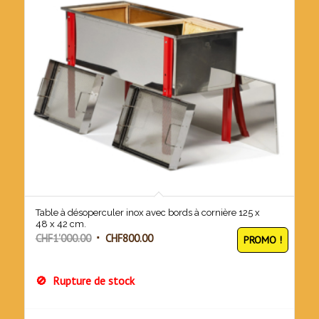
Table à désoperculer inox avec bords à cornière 125 x
48 x 42 cm.
Le
Le
CHF
1'000.00
CHF
800.00
PROMO !
prix
prix
initial
actuel
Rupture de stock
était :
est :
CHF1'000.00.
CHF800.00.