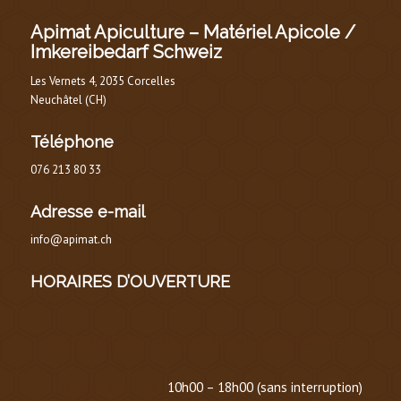
Apimat Apiculture – Matériel Apicole /
Imkereibedarf Schweiz
Les Vernets 4, 2035 Corcelles
Neuchâtel (CH)
Téléphone
076 213 80 33
Adresse e-mail
info@apimat.ch
HORAIRES D’OUVERTURE
HORAIRE D’ÉTÉ
(
DU 1er MARS AU 30 SEPTEMBRE
)
Lundi au Vendredi :
10h00 – 18h00 (sans interruption)