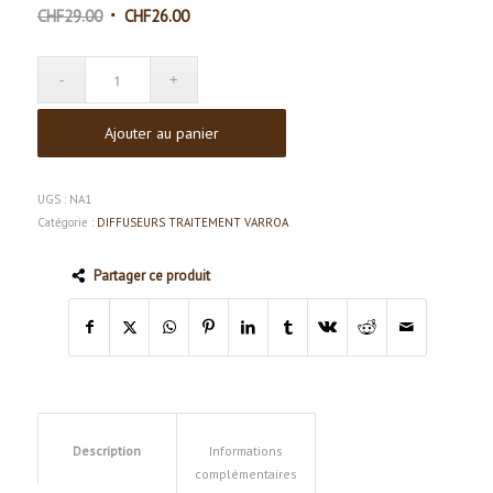
Le
Le
CHF
29.00
CHF
26.00
prix
prix
initial
actuel
était :
est :
CHF29.00.
CHF26.00.
Ajouter au panier
UGS :
NA1
Catégorie :
DIFFUSEURS TRAITEMENT VARROA
Partager ce produit
Description
Informations
complémentaires