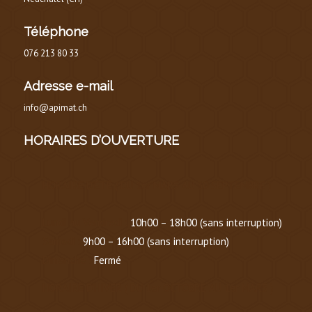
Téléphone
076 213 80 33
Adresse e-mail
info@apimat.ch
HORAIRES D’OUVERTURE
HORAIRE D’ÉTÉ
(
DU 1er MARS AU 30 SEPTEMBRE
)
Lundi au Vendredi :
10h00 – 18h00 (sans interruption)
Samedi :
9h00 – 16h00 (sans interruption)
Dimanche :
Fermé
HORAIRE D’HIVER (
DU 1er OCTOBRE AU 1er MARS
)