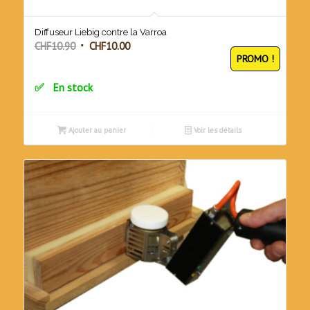
Diffuseur Liebig contre la Varroa
Le
Le
CHF
10.90
CHF
10.00
PROMO !
prix
prix
initial
actuel
En stock
était :
est :
CHF10.90.
CHF10.00.
Ajouter au panier
Voir les détails