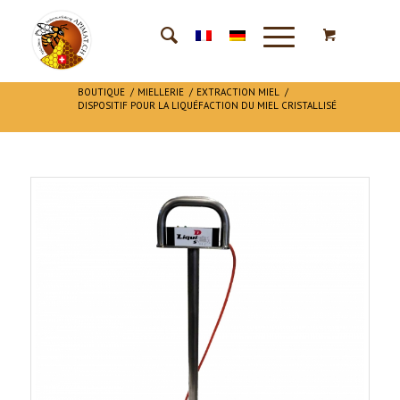
BOUTIQUE
/
MIELLERIE
/
EXTRACTION MIEL
/
DISPOSITIF POUR LA LIQUÉFACTION DU MIEL CRISTALLISÉ