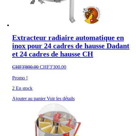
Extracteur radiaire automatique en
inox pour 24 cadres de hausse Dadant
et 24 cadres de hausse CH
Le
Le
CHF
3'800.00
CHF
3'300.00
prix
prix
initial
actuel
Promo !
était :
est :
2 En stock
CHF3'800.00.
CHF3'300.00.
Ajouter au panier
Voir les détails