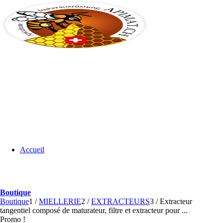
Accueil
Boutique
Boutique
1
/
MIELLERIE
2
/
EXTRACTEURS
3
/
Extracteur
tangentiel composé de maturateur, filtre et extracteur pour ...
Promo !