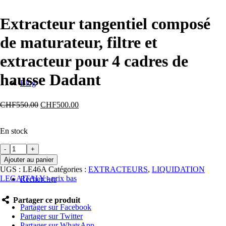
Extracteur tangentiel composé
de maturateur, filtre et
extracteur pour 4 cadres de
hausse Dadant
Blog
Le
Le
CHF
550.00
CHF
500.00
prix
prix
initial
actuel
En stock
était :
est :
CHF550.00.
CHF500.00.
quantité
de
Ajouter au panier
Extracteur
UGS :
LE46A
Catégories :
EXTRACTEURS
,
LIQUIDATION
tangentiel
LEGAITALY - prix bas
Rechercher
composé
de
Partager ce produit
maturateur,
Partager sur Facebook
filtre
Partager sur Twitter
et
Partager sur WhatsApp