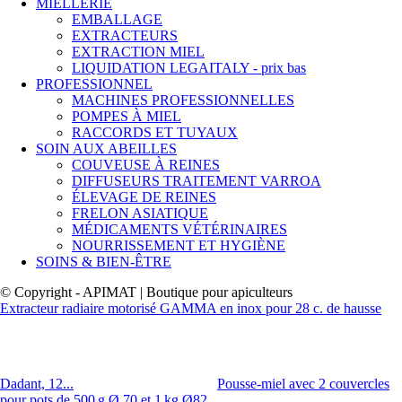
MIELLERIE
EMBALLAGE
EXTRACTEURS
EXTRACTION MIEL
LIQUIDATION LEGAITALY - prix bas
PROFESSIONNEL
MACHINES PROFESSIONNELLES
POMPES À MIEL
RACCORDS ET TUYAUX
SOIN AUX ABEILLES
COUVEUSE À REINES
DIFFUSEURS TRAITEMENT VARROA
ÉLEVAGE DE REINES
FRELON ASIATIQUE
MÉDICAMENTS VÉTÉRINAIRES
NOURRISSEMENT ET HYGIÈNE
SOINS & BIEN-ÊTRE
© Copyright - APIMAT | Boutique pour apiculteurs
Extracteur radiaire motorisé GAMMA en inox pour 28 c. de hausse
Dadant, 12...
Pousse-miel avec 2 couvercles
pour pots de 500 g Ø 70 et 1 kg Ø82