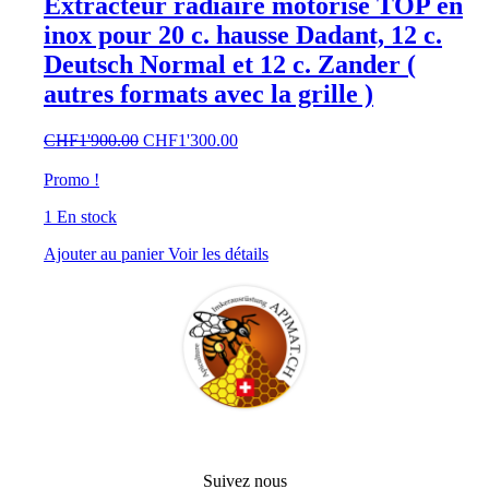
Extracteur radiaire motorisé TOP en
inox pour 20 c. hausse Dadant, 12 c.
Deutsch Normal et 12 c. Zander (
autres formats avec la grille )
Le
Le
CHF
1'900.00
CHF
1'300.00
prix
prix
initial
actuel
Promo !
était :
est :
1 En stock
CHF1'900.00.
CHF1'300.00.
Ajouter au panier
Voir les détails
Suivez nous