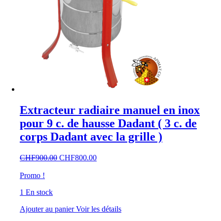
Extracteur radiaire manuel en inox
pour 9 c. de hausse Dadant ( 3 c. de
corps Dadant avec la grille )
Le
Le
CHF
900.00
CHF
800.00
prix
prix
initial
actuel
Promo !
était :
est :
1 En stock
CHF900.00.
CHF800.00.
Ajouter au panier
Voir les détails