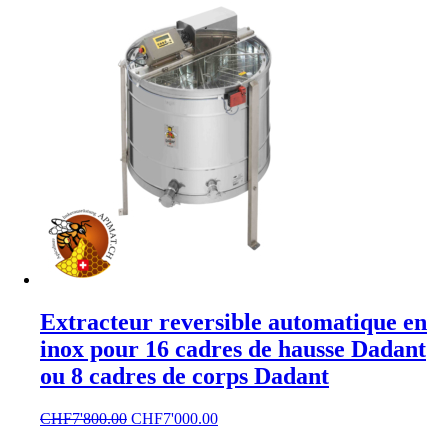
Extracteur reversible automatique en
inox pour 16 cadres de hausse Dadant
ou 8 cadres de corps Dadant
Le
Le
CHF
7'800.00
CHF
7'000.00
prix
prix