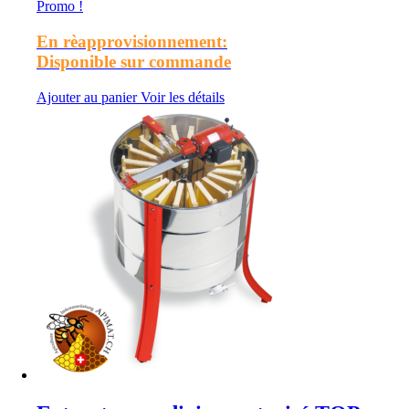
initial
actuel
Promo !
était :
est :
CHF7'800.00.
CHF7'000.00.
En rèapprovisionnement:
Disponible sur commande
Ajouter au panier
Voir les détails