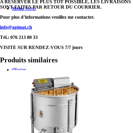
A RÉSERVER LE PLUS TÔT POSSIBLE, LES LIVRAISONS
SONT FAITES PAR RETOUR DU COURRIER.
Menu
Menu
Pour plus d’informations veuillez me contacter.
info@apimat.ch
Tél.: 076 213 80 33
VISITE SUR RENDEZ-VOUS 7/7 jours
Produits similaires
0
Panier