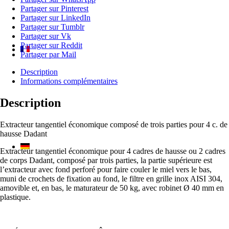
extracteur
Partager sur Pinterest
pour
Partager sur LinkedIn
4
Partager sur Tumblr
cadres
Partager sur Vk
de
Partager sur Reddit
hausse
Partager par Mail
Dadant
Description
Informations complémentaires
Description
Extracteur tangentiel économique composé de trois parties pour 4 c. de
hausse Dadant
Extracteur tangentiel économique pour 4 cadres de hausse ou 2 cadres
de corps Dadant, composé par trois parties, la partie supérieure est
l’extracteur avec fond perforé pour faire couler le miel vers le bas,
muni de crochets de fixation au fond, le filtre en grille inox AISI 304,
amovible et, en bas, le maturateur de 50 kg, avec robinet Ø 40 mm en
plastique.