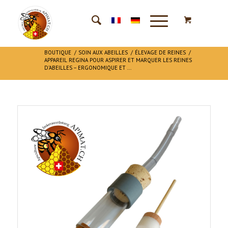
BOUTIQUE
/
SOIN AUX ABEILLES
/
ÉLEVAGE DE REINES
/
APPAREIL REGINA POUR ASPIRER ET MARQUER LES REINES
D’ABEILLES – ERGONOMIQUE ET ...