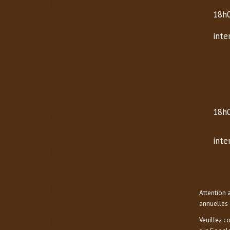
Lund
18h0
Same
inte
Dima
HOR
OCT
Mard
18h0
Same
inte
Dima
Attention 
annuelles 
Veuillez c