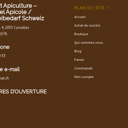
 Apiculture –
PLAN DU SITE
el Apicole /
Accueil
eibedarf Schweiz
Achat de nucléis
s 4, 2035 Corcelles
 (CH)
Boutique
Qui sommes-nous
hone
Blog
0 33
Panier
Commande
e e-mail
Mon compte
at.ch
RES D’OUVERTURE
AIRE D’ÉTÉ
(
DU 1er MARS
30 SEPTEMBRE
)