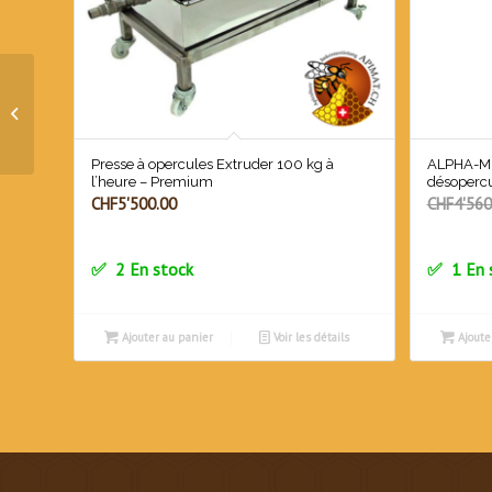
Machine à désoperculer
230V avec alimentation
automatique, bac de
récupération...
Presse à opercules Extruder 100 kg à
ALPHA-MI
l’heure – Premium
désoperc
CHF
5'500.00
CHF
4'560
2 En stock
1 En 
Ajouter au panier
Voir les détails
Ajoute