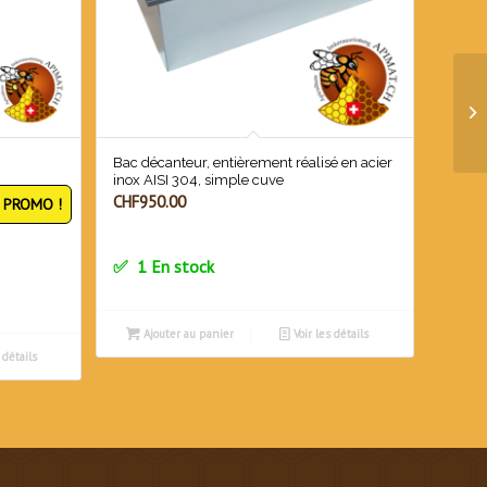
Bac décanteur, entièrement réalisé en acier
inox AISI 304, simple cuve
CHF
950.00
PROMO !
uel
1 En stock
:
2'500.00.
Ajouter au panier
Voir les détails
 détails