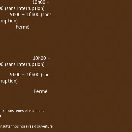
i au Vendredi :
10h00 –
0 (sans interruption)
di :
9h00 – 16h00 (sans
rruption)
nche :
Fermé
AIRE D’HIVER (
DU 1er
OBRE AU 1er MARS
)
i au Vendredi :
10h00 –
0 (sans interruption)
di :
9h00 – 16h00 (sans
rruption)
nche et lundi :
Fermé
aux jours fériés et vacances
!
onsulter nos horaires d’ouverture