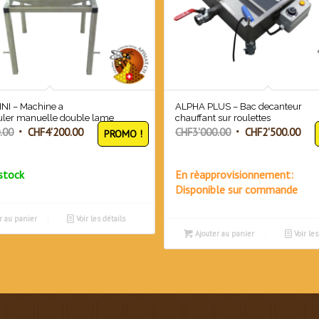
NI – Machine a
ALPHA PLUS – Bac decanteur
uler manuelle double lame
chauffant sur roulettes
Le
Le
Le
Le
.00
CHF
4'200.00
CHF
3'000.00
CHF
2'500.00
PROMO !
prix
prix
prix
prix
initial
actuel
initial
act
stock
En rèapprovisionnement:
était :
est :
était :
est 
Disponible sur commande
CHF4'560.00.
CHF4'200.00.
CHF3'000.00.
CHF
r au panier
Voir les détails
Ajouter au panier
Voir les