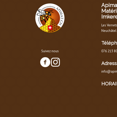
Apimat
Matéri
Imker
Les Vernet
Neuchâtel
Télép
Suivez nous
076 213 8
Adress
info@apim
HORAI
HOR
AU 