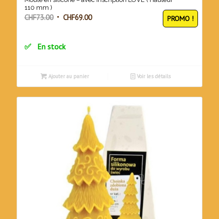
110 mm )
Le
Le
CHF
73.00
CHF
69.00
PROMO !
prix
prix
initial
actuel
En stock
était :
est :
CHF73.00.
CHF69.00.
Ajouter au panier
Voir les détails