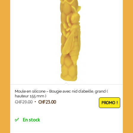
Moule en silicone – Bougie avec nid d’abeille, grand (
hauteur 155 mm )
Le
Le
CHF
29.00
CHF
23.00
PROMO !
prix
prix
initial
actuel
En stock
était :
est :
CHF29.00.
CHF23.00.