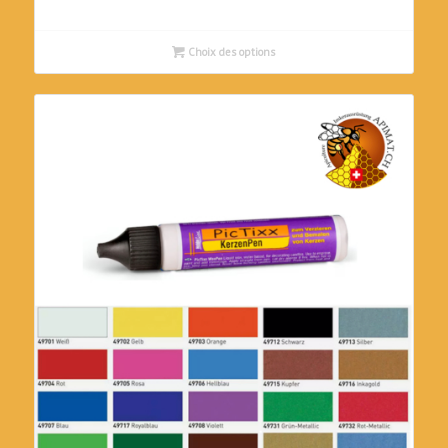
était :
est :
CHF25.00.
CHF22.00.
Choix des options