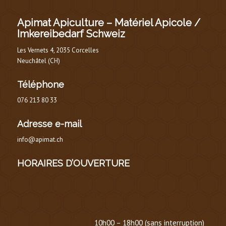
Apimat Apiculture – Matériel Apicole /
Imkereibedarf Schweiz
Les Vernets 4, 2035 Corcelles
Neuchâtel (CH)
Téléphone
076 213 80 33
Adresse e-mail
info@apimat.ch
HORAIRES D’OUVERTURE
HORAIRE D’ÉTÉ
(
DU 1er MARS AU 30 SEPTEMBRE
)
Lundi au Vendredi :
10h00 – 18h00 (sans interruption)