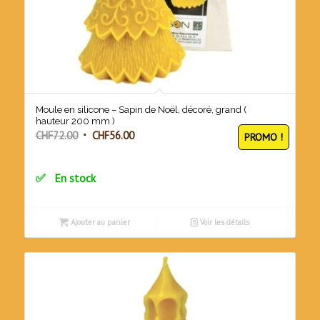
Moule en silicone – Sapin de Noël, décoré, grand (
hauteur 200 mm )
Le
Le
CHF
72.00
CHF
56.00
PROMO !
prix
prix
initial
actuel
En stock
était :
est :
CHF72.00.
CHF56.00.
Ajouter au panier
Voir les détails