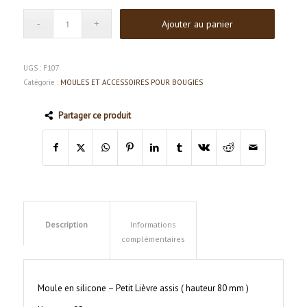
initial
actuel
Ajouter au panier
était :
est :
CHF30.00.
CHF22.00.
UGS :
F107
Catégorie :
MOULES ET ACCESSOIRES POUR BOUGIES
Partager ce produit
Description
Informations
complémentaires
Moule en silicone – Petit Lièvre assis ( hauteur 80 mm )