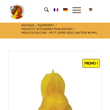
BOUTIQUE
/
ÉQUIPEMENT
/
MOULES ET ACCESSOIRES POUR BOUGIES
/
MOULE EN SILICONE – PETIT LIÈVRE ASSIS ( HAUTEUR 80 MM )
PROMO !