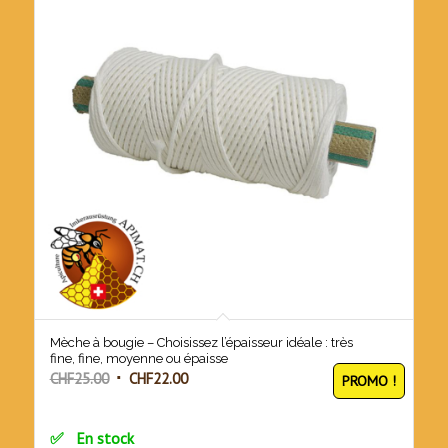
Mèche à bougie – Choisissez l’épaisseur idéale : très
fine, fine, moyenne ou épaisse
Le
Le
CHF
25.00
CHF
22.00
PROMO !
prix
prix
initial
actuel
En stock