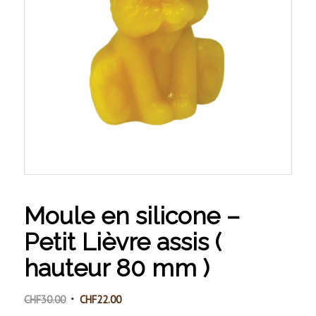
Moule en silicone –
Petit Lièvre assis (
hauteur 80 mm )
Le
Le
CHF
30.00
CHF
22.00
prix
prix