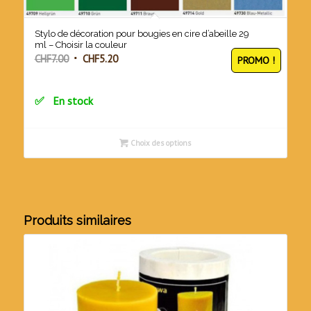
Stylo de décoration pour bougies en cire d’abeille 29
ml – Choisir la couleur
Le
Le
CHF
7.00
CHF
5.20
PROMO !
prix
prix
initial
actuel
En stock
était :
est :
CHF7.00.
CHF5.20.
Choix des options
Produits similaires