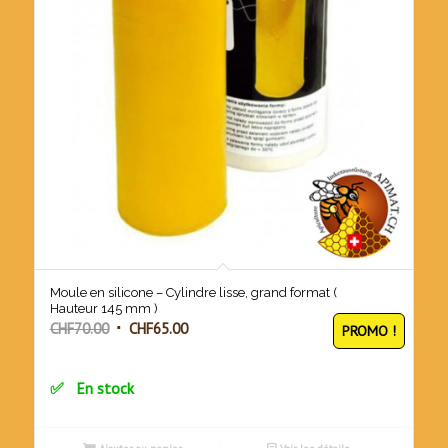
Moule en silicone – Cylindre lisse, grand format (
Hauteur 145 mm )
Le
Le
CHF
70.00
CHF
65.00
PROMO !
prix
prix
initial
actuel
En stock
était :
est :
CHF70.00.
CHF65.00.