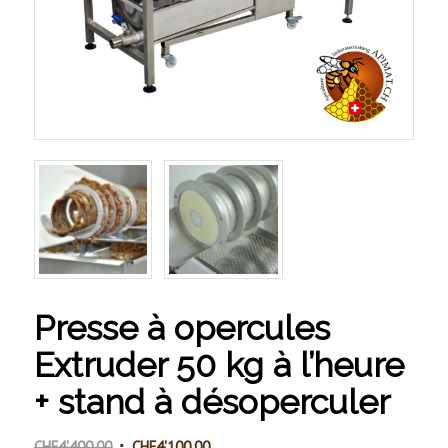
Presse à opercules
Extruder 50 kg à l’heure
+ stand à désoperculer
Le
Le
CHF
4'400.00
CHF
4'100.00