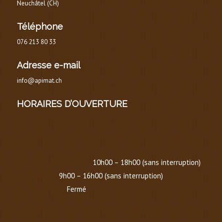
Neuchâtel (CH)
Téléphone
076 213 80 33
Adresse e-mail
info@apimat.ch
HORAIRES D’OUVERTURE
HORAIRE D’ÉTÉ
(
DU 1er MARS AU 30 SEPTEMBRE
)
Lundi au Vendredi :
10h00 – 18h00 (sans interruption)
Samedi :
9h00 – 16h00 (sans interruption)
Dimanche :
Fermé
HORAIRE D’HIVER (
DU 1er OCTOBRE AU 1er MARS
)