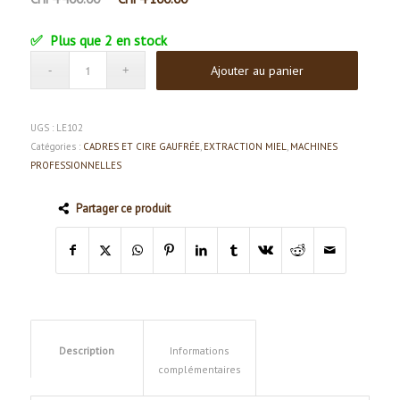
prix
prix
Plus que 2 en stock
initial
actuel
était :
est :
Ajouter au panier
CHF4'400.00.
CHF4'100.00.
UGS :
LE102
Catégories :
CADRES ET CIRE GAUFRÉE
,
EXTRACTION MIEL
,
MACHINES
PROFESSIONNELLES
Partager ce produit
Description
Informations
complémentaires