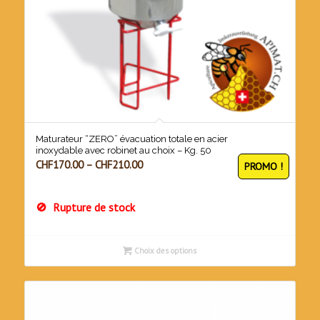
Maturateur “ZERO” évacuation totale en acier
inoxydable avec robinet au choix – Kg. 50
CHF
170.00
–
CHF
210.00
PROMO !
Rupture de stock
Choix des options