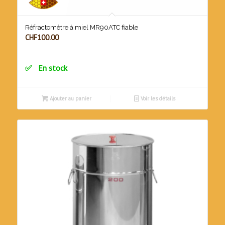
Réfractomètre à miel MR90ATC fiable
CHF
100.00
En stock
Ajouter au panier
Voir les détails