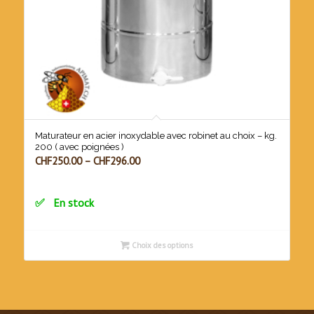
Maturateur en acier inoxydable avec robinet au choix – kg.
200 ( avec poignées )
CHF
250.00
–
CHF
296.00
En stock
Choix des options