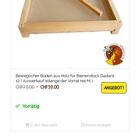
Beweglicher Boden aus Holz für Bienenstock Dadant
12 ( Ausverkauf solange der Vorrat reicht )
Ursprünglicher
Aktueller
CHF
70.00
CHF
39.00
ANGEBOT!
Preis
Preis
war:
ist:
Vorrätig
CHF70.00
CHF39.00.
In den Warenkorb
Details anzeigen