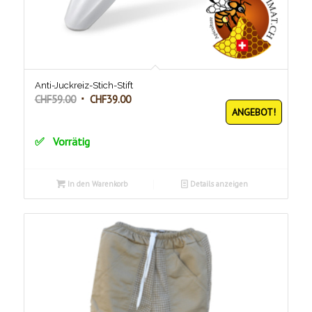
Anti-Juckreiz-Stich-Stift
Ursprünglicher
Aktueller
CHF
59.00
CHF
39.00
ANGEBOT!
Preis
Preis
war:
ist:
Vorrätig
CHF59.00
CHF39.00.
In den Warenkorb
Details anzeigen