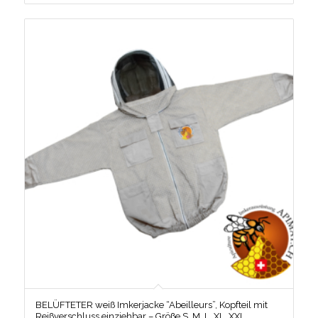
BELÜFTETER weiß Imkerjacke “Abeilleurs”, Kopfteil mit
Reißverschluss einziehbar – Größe S, M, L, XL, XXL