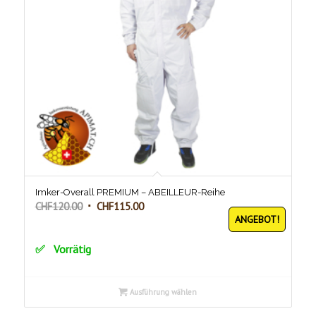
Imker-Overall PREMIUM – ABEILLEUR-Reihe
Ursprünglicher
Aktueller
CHF
120.00
CHF
115.00
ANGEBOT!
Preis
Preis
war:
ist:
Vorrätig
CHF120.00
CHF115.00.
Ausführung wählen