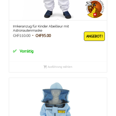
Imkeranzug für Kinder Abeilleur mit
Astronautenmaske
Ursprünglicher
Aktueller
CHF
110.00
CHF
95.00
ANGEBOT!
Preis
Preis
war:
ist:
Vorrätig
CHF110.00
CHF95.00.
Ausführung wählen