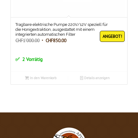
Tragbare elektrische Pumpe 220V/12V speziell für
die Honigextraktion, ausgestattet mit einem
integrierten automatischen Filter
ANGEBOT!
Ursprünglicher
Aktueller
CHF
1'000.00
CHF
850.00
Preis
Preis
war:
ist:
2 Vorrätig
CHF1'000.00
CHF850.00.
In den Warenkorb
Details anzeigen