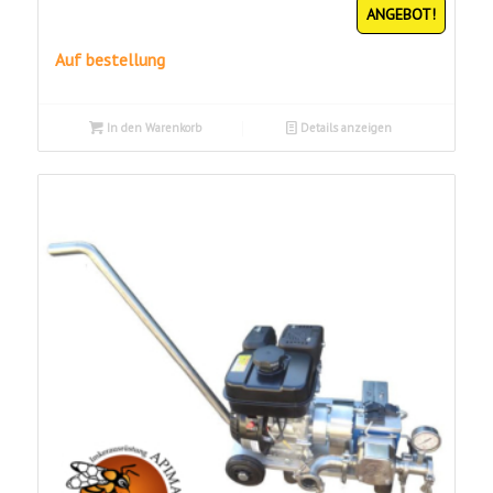
ANGEBOT!
Preis
Preis
war:
ist:
Auf bestellung
CHF2'800.00
CHF2'700.00.
In den Warenkorb
Details anzeigen