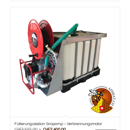
Fütterungsstation Siropomp – Verbrennungsmotor
Ursprünglicher
Aktueller
CHF
3'693.00
CHF
3'400.00