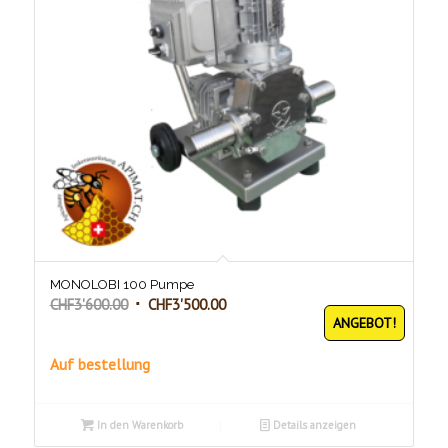
MONOLOBI 100 Pumpe
Ursprünglicher
Aktueller
CHF
3'600.00
CHF
3'500.00
ANGEBOT!
Preis
Preis
war:
ist:
Auf bestellung
CHF3'600.00
CHF3'500.00.
In den Warenkorb
Details anzeigen