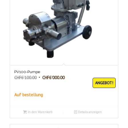
PV100-Pumpe
Ursprünglicher
Aktueller
CHF
6'100.00
CHF
6'000.00
ANGEBOT!
Preis
Preis
war:
ist:
Auf bestellung
CHF6'100.00
CHF6'000.00.
In den Warenkorb
Details anzeigen