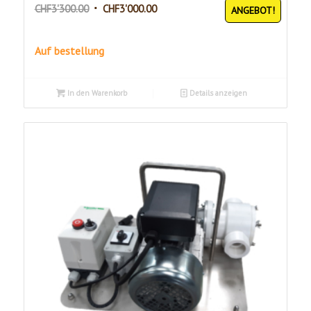
Ursprünglicher
Aktueller
CHF
3'300.00
CHF
3'000.00
ANGEBOT!
Preis
Preis
war:
ist:
Auf bestellung
CHF3'300.00
CHF3'000.00.
In den Warenkorb
Details anzeigen