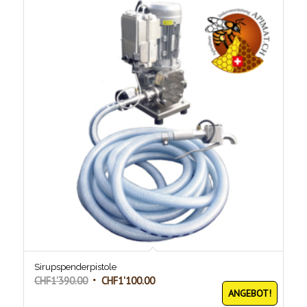
Sirupspenderpistole
Ursprünglicher
Aktueller
CHF
1'390.00
CHF
1'100.00
ANGEBOT!
Preis
Preis