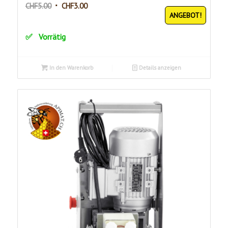
Ursprünglicher
Aktueller
CHF
5.00
CHF
3.00
ANGEBOT!
Preis
Preis
war:
ist:
Vorrätig
CHF5.00
CHF3.00.
In den Warenkorb
Details anzeigen