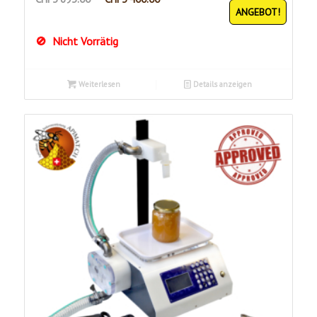
ANGEBOT!
Preis
Preis
war:
ist:
Nicht Vorrätig
CHF3'693.00
CHF3'400.00.
Weiterlesen
Details anzeigen