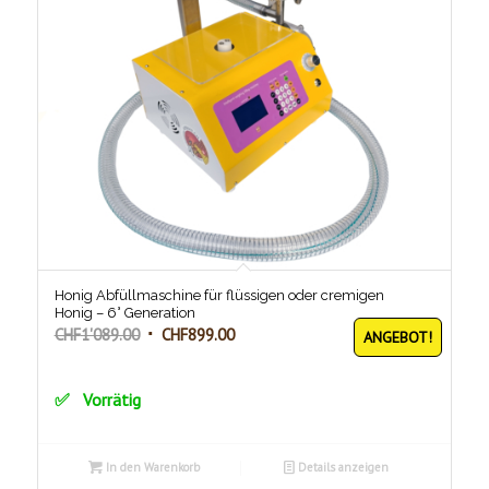
Honig Abfüllmaschine für flüssigen oder cremigen
Honig – 6° Generation
Ursprünglicher
Aktueller
CHF
1'089.00
CHF
899.00
ANGEBOT!
Preis
Preis
war:
ist:
Vorrätig
CHF1'089.00
CHF899.00.
In den Warenkorb
Details anzeigen