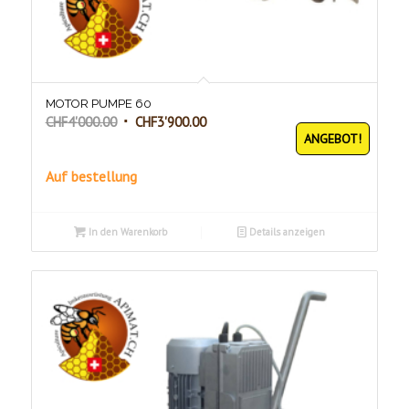
MOTOR PUMPE 60
Ursprünglicher
Aktueller
CHF
4'000.00
CHF
3'900.00
ANGEBOT!
Preis
Preis
war:
ist:
Auf bestellung
CHF4'000.00
CHF3'900.00.
In den Warenkorb
Details anzeigen