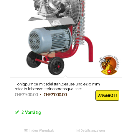
Honigpumpe mit edelstahlgeause und ø 90 mm
rotor in lebensmittelneoprensqualitaet
Ursprünglicher
Aktueller
CHF
2'500.00
CHF
2'000.00
ANGEBOT!
Preis
Preis
war:
ist:
2 Vorrätig
CHF2'500.00
CHF2'000.00.
In den Warenkorb
Details anzeigen