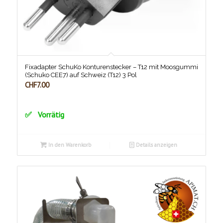
Fixadapter SchuKo Konturenstecker – T12 mit Moosgummi
(Schuko CEE7) auf Schweiz (T12) 3 Pol
CHF
7.00
Vorrätig
In den Warenkorb
Details anzeigen