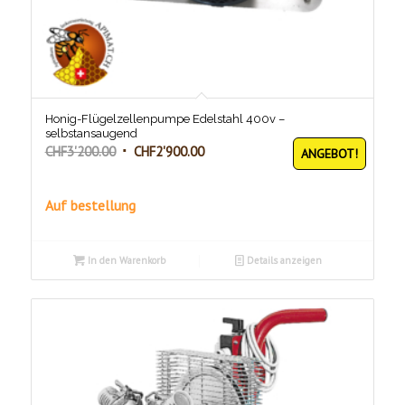
Honig-Flügelzellenpumpe Edelstahl 400v –
selbstansaugend
Ursprünglicher
Aktueller
CHF
3'200.00
CHF
2'900.00
ANGEBOT!
Preis
Preis
war:
ist:
Auf bestellung
CHF3'200.00
CHF2'900.00.
In den Warenkorb
Details anzeigen