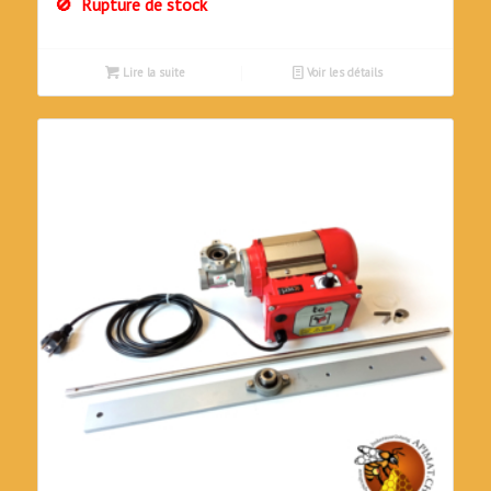
Rupture de stock
était :
est :
CHF1'900.00.
CHF1'300.00.
Lire la suite
Voir les détails