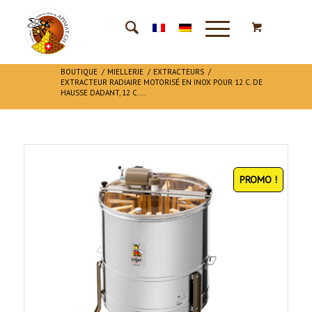
BOUTIQUE
/
MIELLERIE
/
EXTRACTEURS
/
EXTRACTEUR RADIAIRE MOTORISÉ EN INOX POUR 12 C. DE
HAUSSE DADANT, 12 C. ...
PROMO !