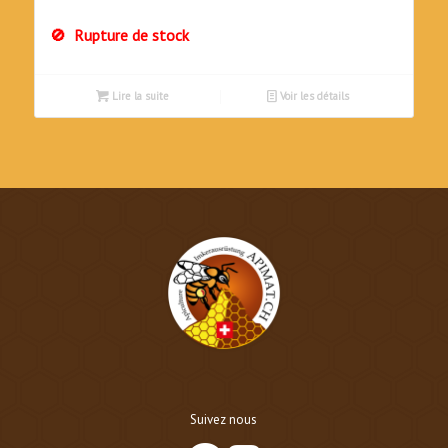
initial
actuel
Rupture de stock
était :
est :
CHF810.00.
CHF700.00.
Lire la suite
Voir les détails
Suivez nous