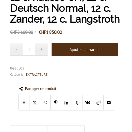
Deutsch Normal, 12 c.
Zander, 12 c. Langstroth
Le
Le
CHF
2'100.00
CHF
1'850.00
prix
prix
initial
actuel
Ajouter au panier
était :
est :
CHF2'100.00.
CHF1'850.00.
UGS :
LO5
Catégorie :
EXTRACTEURS
Partager ce produit