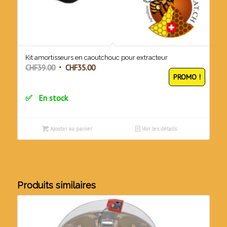
Kit amortisseurs en caoutchouc pour extracteur
Le
Le
CHF
39.00
CHF
35.00
PROMO !
prix
prix
initial
actuel
En stock
était :
est :
CHF39.00.
CHF35.00.
Ajouter au panier
Voir les détails
Produits similaires