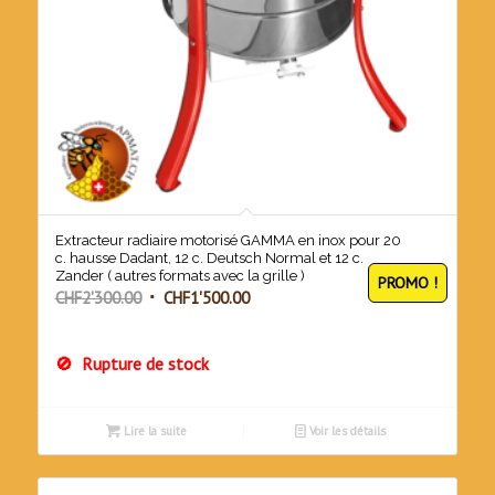
Extracteur radiaire motorisé GAMMA en inox pour 20
c. hausse Dadant, 12 c. Deutsch Normal et 12 c.
Zander ( autres formats avec la grille )
PROMO !
Le
Le
CHF
2'300.00
CHF
1'500.00
prix
prix
initial
actuel
Rupture de stock
était :
est :
CHF2'300.00.
CHF1'500.00.
Lire la suite
Voir les détails