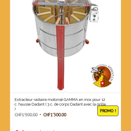
Extracteur radiaire motorisé GAMMA en inox pour 12
c. hausse Dadant ( 3 c. de corps Dadant avec la grille
)
PROMO !
Le
Le
CHF
1'900.00
CHF
1'300.00
prix
prix
initial
actuel