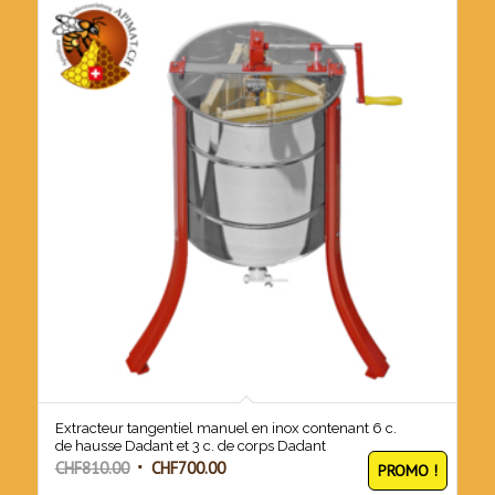
Extracteur tangentiel manuel en inox contenant 6 c.
de hausse Dadant et 3 c. de corps Dadant
Le
Le
CHF
810.00
CHF
700.00
PROMO !
prix
prix