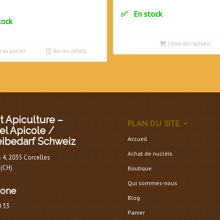
En stock
tock
Choix des options
r au panier
Voir les détails
 Apiculture –
PLAN DU SITE
el Apicole /
Accueil
eibedarf Schweiz
Achat de nucléis
s 4, 2035 Corcelles
 (CH)
Boutique
Qui sommes-nous
hone
Blog
0 33
Panier