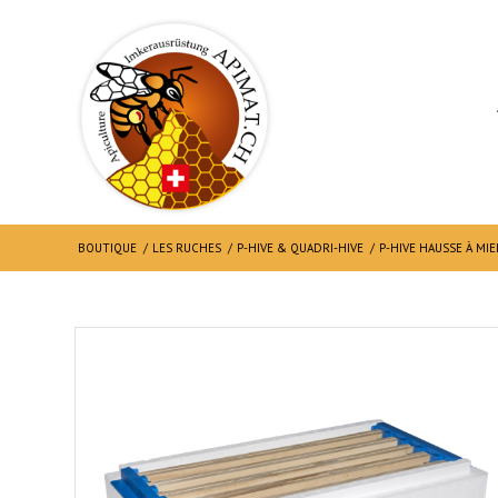
BOUTIQUE
/
LES RUCHES
/
P-HIVE & QUADRI-HIVE
/
P-HIVE HAUSSE À MIE