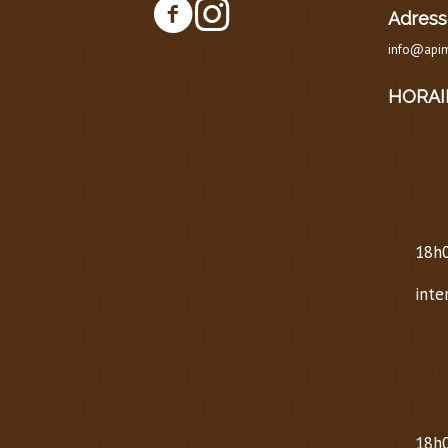
Adress
info@apim
HORAI
HOR
AU 
Lund
18h0
Same
inte
Dima
HOR
OCT
Mard
18h0