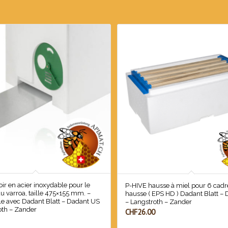
oir en acier inoxydable pour le
P-HIVE hausse à miel pour 6 cadr
u varroa, taille 475×155 mm. –
hausse ( EPS HD ) Dadant Blatt –
e avec Dadant Blatt – Dadant US
– Langstroth – Zander
oth – Zander
CHF
26.00