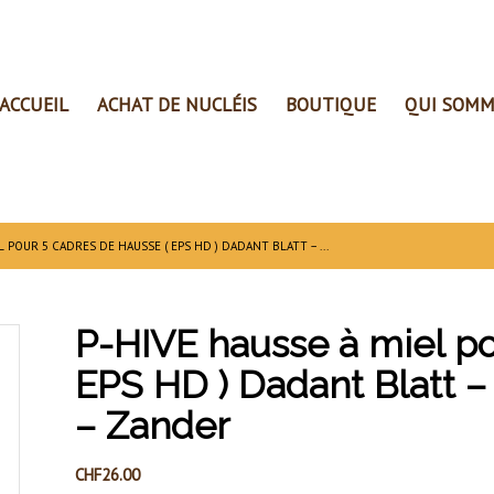
ACCUEIL
ACHAT DE NUCLÉIS
BOUTIQUE
QUI SOMM
L POUR 5 CADRES DE HAUSSE ( EPS HD ) DADANT BLATT – ...
P-HIVE hausse à miel po
EPS HD ) Dadant Blatt –
– Zander
CHF
26.00