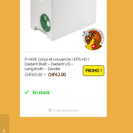
P-HIVE Corps et couvercle ( EPS HD )
Dadant Blatt – Dadant US –
Langstroth – Zander
PROMO !
Le
Le
CHF
69.00
CHF
62.00
prix
prix
initial
actuel
En stock
était :
est :
CHF69.00.
CHF62.00.
Choix des options
P-HIVE nourrisseur avec
contour à emboîtement (