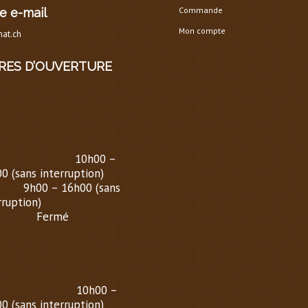
Commande
e e-mail
Mon compte
at.ch
RES D’OUVERTURE
AIRE D’ÉTÉ
(
DU 1er MARS
30 SEPTEMBRE
)
i au Vendredi :
10h00 –
0 (sans interruption)
di :
9h00 – 16h00 (sans
rruption)
nche :
Fermé
AIRE D’HIVER (
DU 1er
OBRE AU 1er MARS
)
i au Vendredi :
10h00 –
0 (sans interruption)