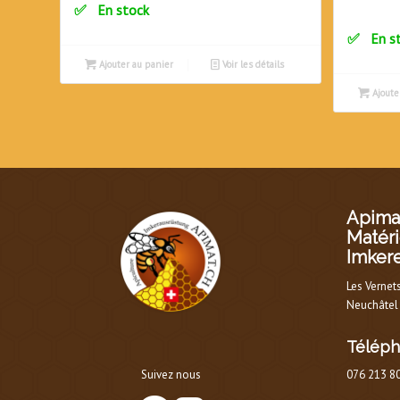
En stock
En s
Ajouter au panier
Voir les détails
Ajoute
Apimat
Matéri
Imker
Les Vernet
Neuchâtel
Télép
Suivez nous
076 213 8