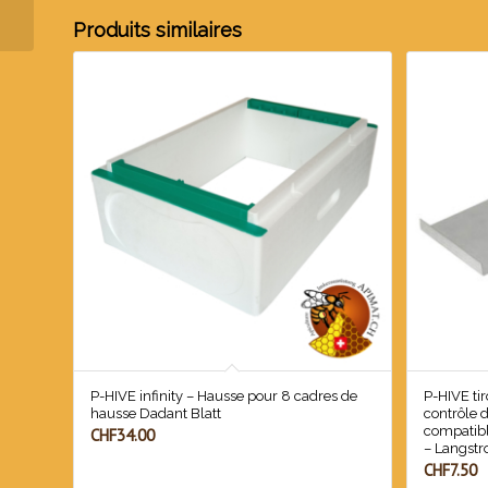
EPS HD ) Dadant Blatt
–...
Produits similaires
P-HIVE infinity – Hausse pour 8 cadres de
P-HIVE tir
hausse Dadant Blatt
contrôle d
compatibl
CHF
34.00
– Langstr
CHF
7.50