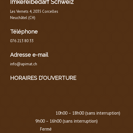
Imkereibedarf Schweiz
Les Vernets 4, 2035 Corcelles
Neuchâtel (CH)
Téléphone
076 213 80 33
Adresse e-mail
info@apimat.ch
HORAIRES D’OUVERTURE
HORAIRE D’ÉTÉ
(
DU 1er MARS AU 30 SEPTEMBRE
)
Lundi au Vendredi :
10h00 – 18h00 (sans interruption)
Samedi :
9h00 – 16h00 (sans interruption)
Dimanche :
Fermé