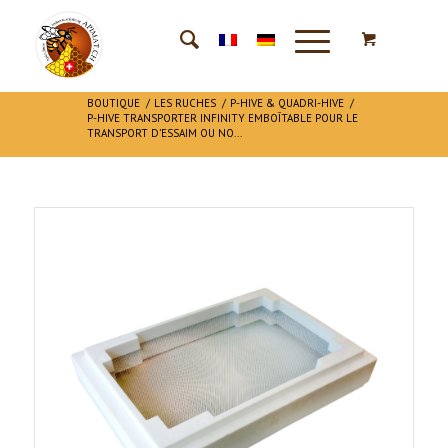
BOUTIQUE
/
LES RUCHES
/
P-HIVE & QUADRI-HIVE
/
P-HIVE TRANSPORTER INFINITY EMBOÎTABLE POUR LE
TRANSPORT D’ESSAIM OU NO...