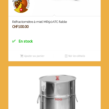
Réfractomètre à miel MR90ATC fiable
CHF
100.00
En stock
Ajouter au panier
Voir les détails