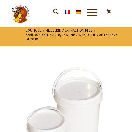
BOUTIQUE
/
MIELLERIE
/
EXTRACTION MIEL
/
SEAU ROND EN PLASTIQUE ALIMENTAIRE, D’UNE CONTENANCE
DE 10 KG