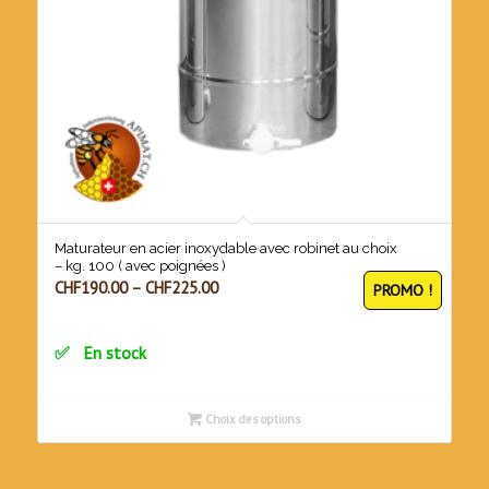
Maturateur en acier inoxydable avec robinet au choix
– kg. 100 ( avec poignées )
CHF
190.00
–
CHF
225.00
PROMO !
En stock
Choix des options